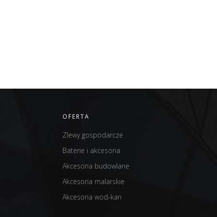
OFERTA
Zlewy gospodarcze
Baterie i akcesoria
Akcesoria budowlane
Akcesoria malarskie
Akcesoria wod-kan