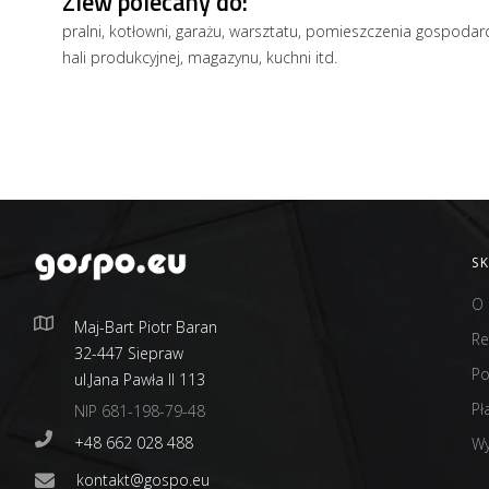
Zlew polecany do:
pralni, kotłowni, garażu, warsztatu, pomieszczenia gospodarc
hali produkcyjnej, magazynu, kuchni itd.
S
O 
Maj-Bart Piotr Baran
Re
32-447 Siepraw
Po
ul.Jana Pawła II 113
Pł
NIP 681-198-79-48
+48 662 028 488
Wy
kontakt@gospo.eu