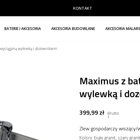
KONTAKT
BATERIE I AKCESORIA
AKCESORIA BUDOWLANE
AKCESORIA MALARS
z wyciąganą wylewką i dozownikiem
Maximus z bat
wylewką i do
399,99 zł
Brutto
1
Zlew gospodarczy wiszący/
Kolory: biały granit, szary gra