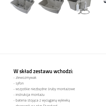
W skład zestawu wchodzi:
- zlewozmywak
- syfon
- wszystkie niezbędne śruby montażowe
- instrukcja montażu
- bateria stojąca z wyciąganą wylewką
- dozownik na płyn Standard