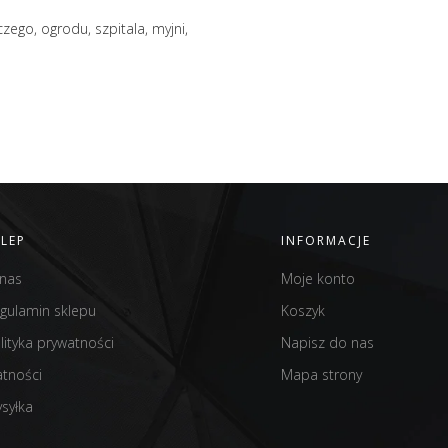
zego, ogrodu, szpitala, myjni,
KLEP
INFORMACJE
nas
Moje konto
gulamin sklepu
Koszyk
lityka prywatności
Napisz do nas
atności
Mapa strony
syłka