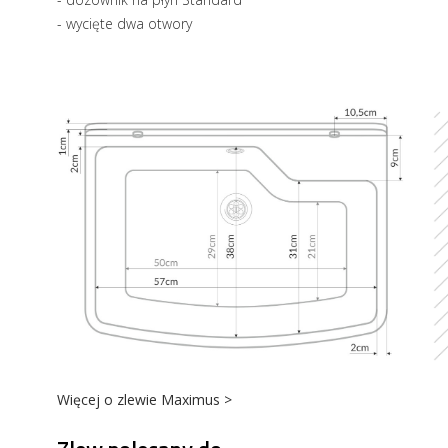
- wycięte dwa otwory
Więcej o zlewie Maximus >