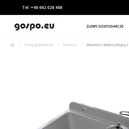
Tel: +48 662 028 488
ZLEWY GOSPODARCZE
Zlewy gospodarcze
Maximus
Maximus z baterią stojącą 