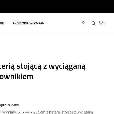
0
KIE
AKCESORIA WOD-KAN
erią stojącą z wyciąganą
zownikiem
wpuszczany.
nit. Wymiary: 61 x 44 x 23,5cm z baterią stojącą z wyciąganą